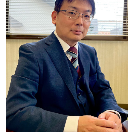
つ
精
2022
密
年
部
3
品
月
の
14
加
日
工
by
会
sagaseikoh
社
で
す
。