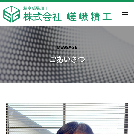
株
ー
コ
式
ン
会
メ
ニ
テ
社
ュ
株
嵯
ー
ン
嵯
式
峨
ツ
峨
精
会
精
へ
MESSAGE
工
工
社
ス
は
ごあいさつ
嵯
キ
神
ッ
峨
奈
プ
精
川
工
県
大
ご
和
あ
市
い
に
あ
さ
る