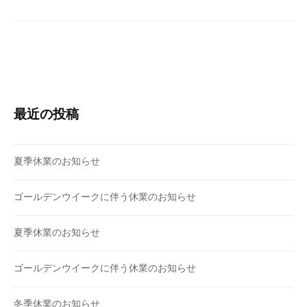
ビ
s
精
ゲ
e
密
r
ー
部
シ
品
ョ
の
ン
加
最近の投稿
工
会
社
夏季休業のお知らせ
で
す
ゴールデンウイークに伴う休業のお知らせ
。
夏季休業のお知らせ
ゴールデンウイークに伴う休業のお知らせ
冬季休業のお知らせ