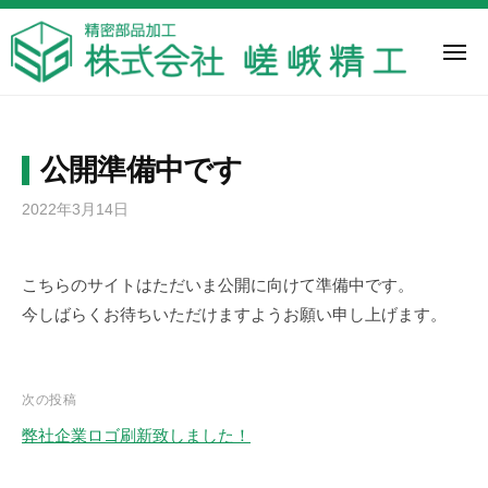
株
ー
コ
式
ン
会
メ
ニ
テ
社
ュ
株
嵯
ー
ン
嵯
式
峨
ツ
峨
精
会
精
へ
公開準備中です
工
工
社
ス
は
2022年3月14日
b
嵯
キ
神
y
ッ
峨
s
奈
プ
精
こちらのサイトはただいま公開に向けて準備中です。
a
川
工
今しばらくお待ちいただけますようお願い申し上げます。
g
県
a
大
_
和
h
市
投
次の投稿
p
に
稿
弊社企業ロゴ刷新致しました！
_
あ
ナ
u
る