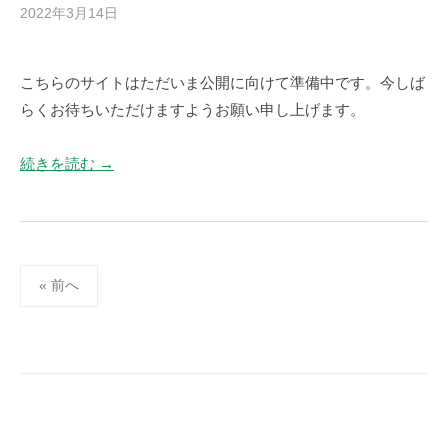
2022年3月14日
b
u
y
s
s
e
こちらのサイトはただいま公開に向けて準備中です。今しば
a
r
らくお待ちいただけますようお願い申し上げます。
g
a
_
続きを読む →
h
p
_
u
投
s
« 前へ
e
稿
r
の
ペ
ー
ジ
送