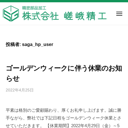
株
ー
コ
式
ン
会
メ
ニ
テ
社
ュ
株
嵯
ー
ン
嵯
式
峨
ツ
峨
精
会
精
へ
投稿者:
saga_hp_user
工
工
社
ス
は
嵯
キ
神
ッ
峨
ゴールデンウィークに伴う休業のお知
奈
プ
精
川
らせ
工
県
2022年4月25日
b
大
y
和
s
市
平素は格別のご愛顧賜わり、厚くお礼申し上げます。誠に勝
a
に
手ながら、弊社では下記日程をゴールデンウィーク休業とさ
g
あ
a
せていただきます。 【休業期間】2022年4月29日（金）～5
る