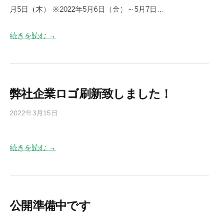
_
月5日（木） ※2022年5月6日（金）～5月7日…
精
h
密
p
部
続きを読む →
_
品
u
の
s
加
e
工
r
弊社企業ロゴ刷新致しました！
会
社
2022年3月15日
b
で
y
す
s
。
続きを読む →
a
g
a
_
h
公開準備中です
p
_