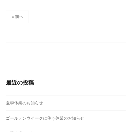
u
投
s
« 前へ
e
稿
r
の
ペ
ー
ジ
送
り
最近の投稿
夏季休業のお知らせ
ゴールデンウイークに伴う休業のお知らせ