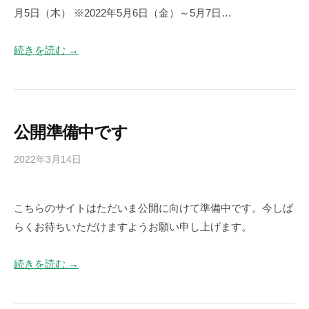
_
月5日（木） ※2022年5月6日（金）～5月7日…
精
h
密
p
部
続きを読む →
_
品
u
の
s
加
e
工
r
公開準備中です
会
社
2022年3月14日
b
で
y
す
s
。
こちらのサイトはただいま公開に向けて準備中です。今しば
a
らくお待ちいただけますようお願い申し上げます。
g
a
_
続きを読む →
h
p
_